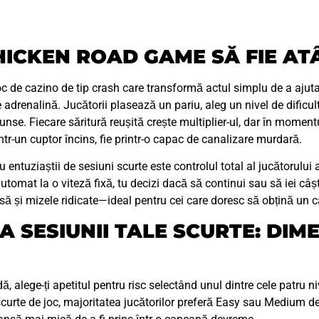
HICKEN ROAD GAME SĂ FIE AT
 de cazino de tip crash care transformă actul simplu de a ajut
e adrenalină. Jucătorii plasează un pariu, aleg un nivel de dificu
se. Fiecare săritură reușită crește multiplier-ul, dar în moment
tr-un cuptor încins, fie printr-o capac de canalizare murdară.
 entuziaștii de sesiuni scurte este controlul total al jucătorului 
tomat la o viteză fixă, tu decizi dacă să continui sau să iei câșt
să și mizele ridicate—ideal pentru cei care doresc să obțină un c
 SESIUNII TALE SCURTE: DIME
ă, alege-ți apetitul pentru risc selectând unul dintre cele patru n
curte de joc, majoritatea jucătorilor preferă Easy sau Medium d