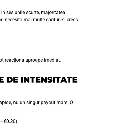
 În sesiunile scurte, majoritatea
i necesită mai multe sărituri și cresc
 pot reacționa aproape imediat,
 DE INTENSITATE
 rapide, nu un singur payout mare. O
5–€0.20).