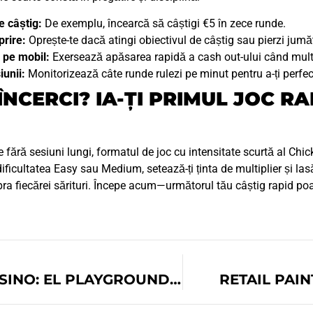
e câștig:
De exemplu, încearcă să câștigi €5 în zece runde.
prire:
Oprește-te dacă atingi obiectivul de câștig sau pierzi jumă
 pe mobil:
Exersează apăsarea rapidă a cash out-ului când multipl
iunii:
Monitorizează câte runde rulezi pe minut pentru a-ți perfec
 ÎNCERCI? IA-ȚI PRIMUL JOC 
de fără sesiuni lungi, formatul de joc cu intensitate scurtă al C
ificultatea Easy sau Medium, setează-ți ținta de multiplier și las
ra fiecărei sărituri. Începe acum—următorul tău câștig rapid poat
MONSTERWIN CASINO: EL PLAYGROUND DEFINITIVO PARA GANANCIAS RÁPIDAS
RETAIL PAI