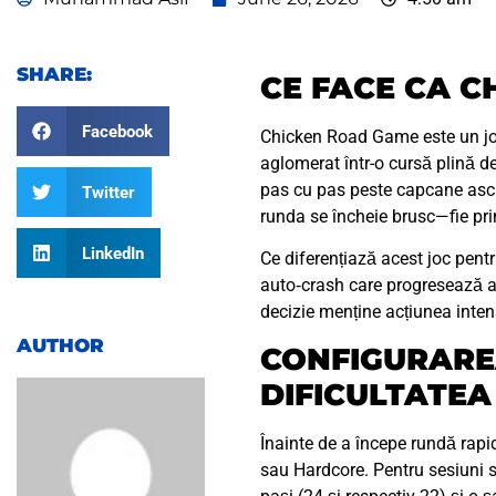
SHARE:
CE FACE CA C
Facebook
Chicken Road Game este un joc
aglomerat într-o cursă plină d
pas cu pas peste capcane ascun
Twitter
runda se încheie brusc—fie prin
LinkedIn
Ce diferențiază acest joc pentru
auto‑crash care progresează au
decizie menține acțiunea inten
AUTHOR
CONFIGURAREA
DIFICULTATEA
Înainte de a începe rundă rapid
sau Hardcore. Pentru sesiuni s