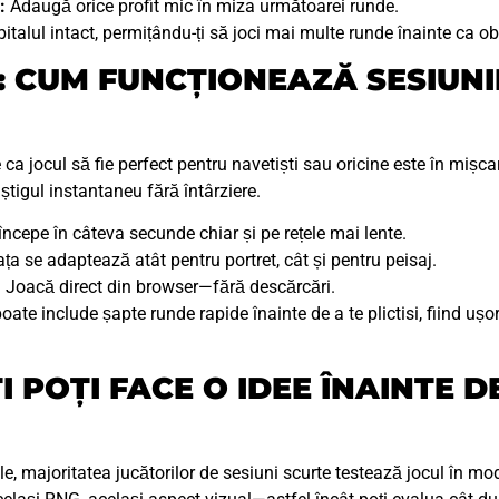
:
Adaugă orice profit mic în miza următoarei runde.
alul intact, permițându-ți să joci mai multe runde înainte ca ob
: CUM FUNCȚIONEAZĂ SESIUNI
a jocul să fie perfect pentru navetiști sau oricine este în mișcar
știgul instantaneu fără întârziere.
ncepe în câteva secunde chiar și pe rețele mai lente.
ața se adaptează atât pentru portret, cât și pentru peisaj.
:
Joacă direct din browser—fără descărcări.
oate include șapte runde rapide înainte de a te plictisi, fiind ușo
I POȚI FACE O IDEE ÎNAINTE 
ale, majoritatea jucătorilor de sesiuni scurte testează jocul în 