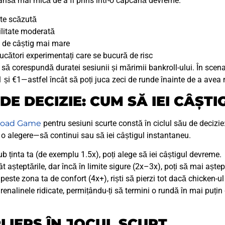
 șansă mai mică de a fi prins într-o capcană devreme.
ate scăzută
ilitate moderată
l de câștig mai mare
ucători experimentați care se bucură de risc
să corespundă duratei sesiunii și mărimii bankroll-ului. În scenari
și €1—astfel încât să poți juca zeci de runde înainte de a avea
DE DECIZIE: CUM SĂ IEI CÂȘTI
Road Game
pentru sesiuni scurte constă în ciclul său de decizie:
u o alegere—să continui sau să iei câștigul instantaneu.
ub ținta ta (de exemplu 1.5x), poți alege să iei câștigul devreme.
așteptările, dar încă în limite sigure (2x–3x), poți să mai aștepț
 peste zona ta de confort (4x+), riști să pierzi tot dacă chicken-ul
enalinele ridicate, permițându-ți să termini o rundă în mai puți
LIERS ÎN JOCUL SCURT