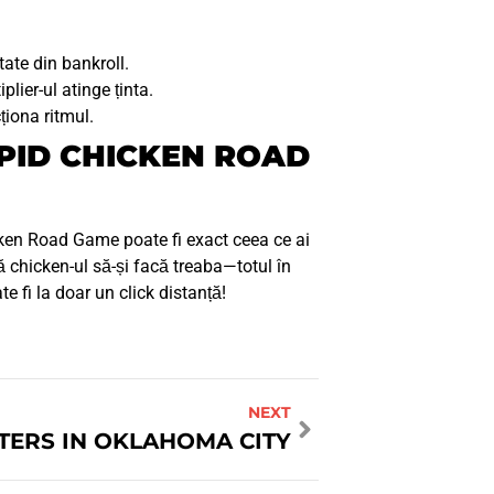
tate din bankroll.
ier-ul atinge ținta.
ționa ritmul.
RAPID CHICKEN ROAD
hicken Road Game poate fi exact ceea ce ai
ă chicken-ul să-și facă treaba—totul în
e fi la doar un click distanță!
NEXT
NTERS IN OKLAHOMA CITY