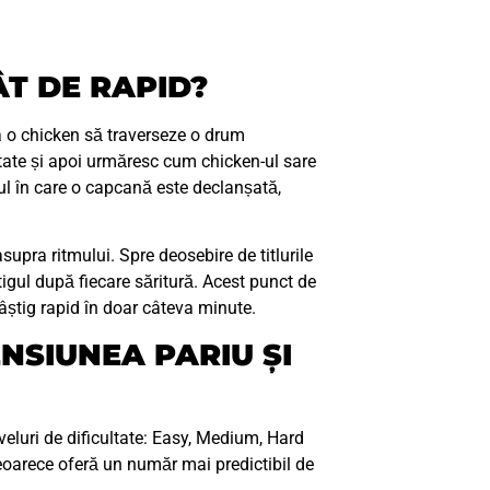
ÂT DE RAPID?
a o chicken să traverseze o drum
ltate și apoi urmăresc cum chicken-ul sare
ul în care o capcană este declanșată,
asupra ritmului. Spre deosebire de titlurile
igul după fiecare săritură. Acest punct de
âștig rapid în doar câteva minute.
NSIUNEA PARIU ȘI
iveluri de dificultate: Easy, Medium, Hard
eoarece oferă un număr mai predictibil de