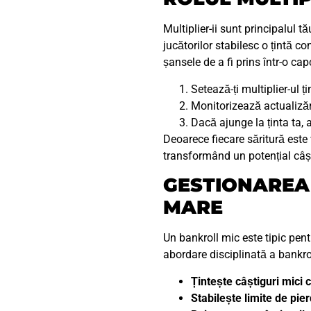
Multiplier-ii sunt principalul 
jucătorilor stabilesc o țintă 
șansele de a fi prins într-o ca
Setează-ți multiplier-ul ț
Monitorizează actualizări
Dacă ajunge la ținta ta,
Deoarece fiecare săritură este 
transformând un potențial câșt
GESTIONAREA 
MARE
Un bankroll mic este tipic pent
abordare disciplinată a bankrol
Țintește câștiguri mici 
Stabilește limite de pie