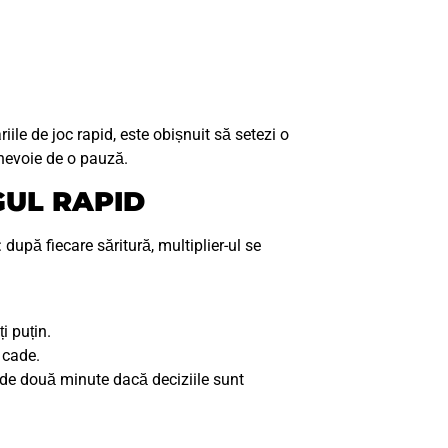
ile de joc rapid, este obișnuit să setezi o
 nevoie de o pauză.
GUL RAPID
 după fiecare săritură, multiplier-ul se
i puțin.
 cade.
n de două minute dacă deciziile sunt