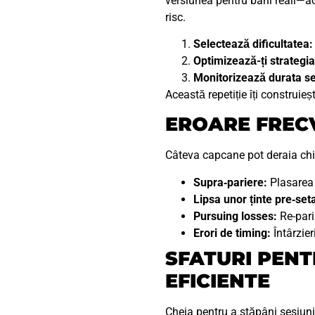
versiunea pentru bani reali—ace
risc.
Selectează dificultatea:
Optimizează-ți strategia
Monitorizează durata se
Această repetiție îți construieșt
EROARE FRECV
Câteva capcane pot deraia chia
Supra‑pariere:
Plasarea 
Lipsa unor ținte pre‑set
Pursuing losses:
Re-pari
Erori de timing:
Întârzie
SFATURI PENT
EFICIENTE
Cheia pentru a stăpâni sesiunil