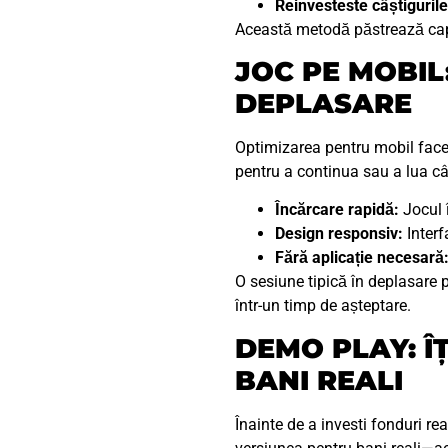
Reinvesteste câștigurile
Această metodă păstrează capit
JOC PE MOBIL
DEPLASARE
Optimizarea pentru mobil face c
pentru a continua sau a lua câ
Încărcare rapidă:
Jocul î
Design responsiv:
Interf
Fără aplicație necesară
O sesiune tipică în deplasare p
într-un timp de așteptare.
DEMO PLAY: ÎȚ
BANI REALI
Înainte de a investi fonduri re