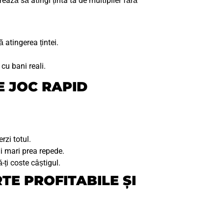
ază să atingi ținta ta de multiplier fără
 atingerea țintei.
 cu bani reali.
E JOC RAPID
rzi totul.
i mari prea repede.
ți coste câștigul.
TE PROFITABILE ȘI