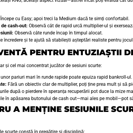
lași RNG, același aspect vizual—astfel încât poți evalua cât dure
Începe cu Easy; apoi treci la Medium dacă te simți confortabil.
 de cash‑out:
Observă cât de rapid urcă multiplier-ul și exersează
siunii:
Observă câte runde încap în timpul alocat.
e încredere și te ajută să stabilești așteptări realiste pentru jocul
ENTĂ PENTRU ENTUZIAȘTII D
r și cel mai concentrat jucător de sesiuni scurte:
unor pariuri mari în runde rapide poate epuiza rapid bankroll-ul.
ate:
Fără un obiectiv clar de multiplier, poți ține prea mult și să pie
urile după o pierdere în speranța recuperării pot duce la mize ma
rile în apăsarea butonului de cash out—mai ales pe mobil—pot să-
RU A MENȚINE SESIUNILE SCUR
e scurte constă în pregătire și disciplină: