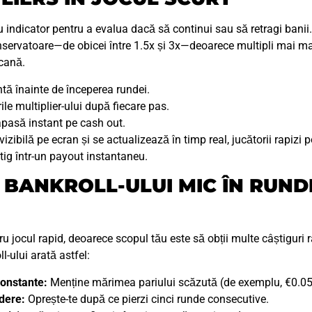
tău indicator pentru a evalua dacă să continui sau să retragi banii.
conservatoare—de obicei între 1.5x și 3x—deoarece multipli mai mar
pcană.
intă înainte de începerea rundei.
le multiplier-ului după fiecare pas.
 apasă instant pe cash out.
vizibilă pe ecran și se actualizează în timp real, jucătorii rapizi
ig într-un payout instantaneu.
BANKROLL-ULUI MIC ÎN RUNDE
ru jocul rapid, deoarece scopul tău este să obții multe câștiguri
l-ului arată astfel:
constante:
Menține mărimea pariului scăzută (de exemplu, €0.0
rdere:
Oprește-te după ce pierzi cinci runde consecutive.