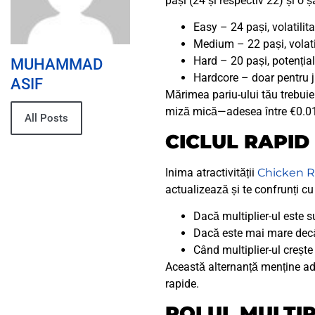
pași (24 și respectiv 22) și o
Easy – 24 pași, volatilit
Medium – 22 pași, volat
Hard – 20 pași, potenția
MUHAMMAD
Hardcore – doar pentru j
ASIF
Mărimea pariu-ului tău trebuie 
miză mică—adesea între €0.01 
All Posts
CICLUL RAPID 
Inima atractivității
Chicken 
actualizează și te confrunți c
Dacă multiplier-ul este s
Dacă este mai mare decât 
Când multiplier-ul crește
Această alternanță menține adr
rapide.
ROLUL MULTIP