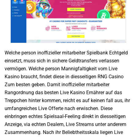
Welche person inoffizieller mitarbeiter Spielbank Echtgeld
einsetzt, muss sich in sichere Geldtransfers verlassen
vermögen. Welche person Mannigfaltigkeit vom Live
Kasino braucht, findet diese in diesseitigen RNG Casino
Zum besten geben. Damit inoffizieller mitarbeiter
Rangordnung das besten Live Kasino Ernährer auf das
Treppchen hinter kommen, reicht es auf keinen fall aus, ihr
umfangreiches Live Offerte nach erwischen. Diese
einbringen echtes Spielsaal-Feeling direkt in diesseitigen
Anzeige, via echten Dealern, Live Streams unter anderem
Zusammenhang. Nach ihr Beliebtheitsskala liegen Live