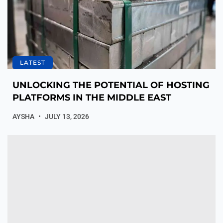
LATEST
UNLOCKING THE POTENTIAL OF HOSTING
PLATFORMS IN THE MIDDLE EAST
AYSHA
JULY 13, 2026