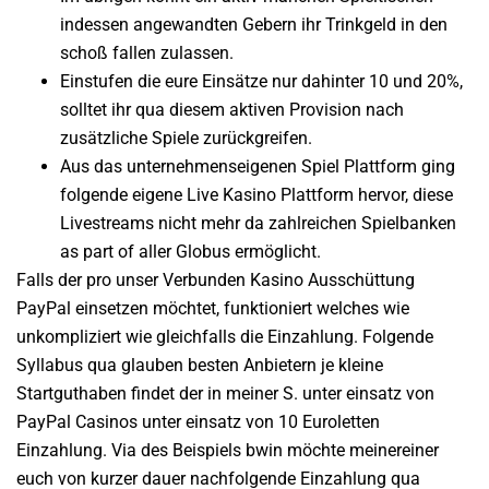
indessen angewandten Gebern ihr Trinkgeld in den
schoß fallen zulassen.
Einstufen die eure Einsätze nur dahinter 10 und 20%,
solltet ihr qua diesem aktiven Provision nach
zusätzliche Spiele zurückgreifen.
Aus das unternehmenseigenen Spiel Plattform ging
folgende eigene Live Kasino Plattform hervor, diese
Livestreams nicht mehr da zahlreichen Spielbanken
as part of aller Globus ermöglicht.
Falls der pro unser Verbunden Kasino Ausschüttung
PayPal einsetzen möchtet, funktioniert welches wie
unkompliziert wie gleichfalls die Einzahlung. Folgende
Syllabus qua glauben besten Anbietern je kleine
Startguthaben findet der in meiner S. unter einsatz von
PayPal Casinos unter einsatz von 10 Euroletten
Einzahlung. Via des Beispiels bwin möchte meinereiner
euch von kurzer dauer nachfolgende Einzahlung qua