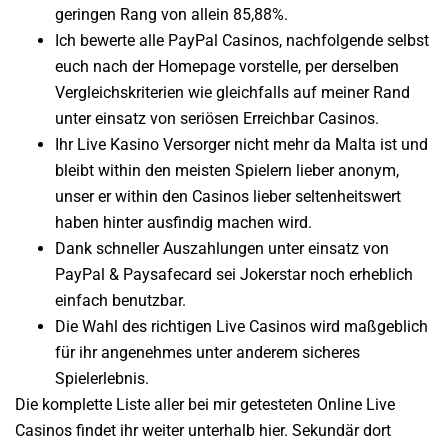
geringen Rang von allein 85,88%.
Ich bewerte alle PayPal Casinos, nachfolgende selbst
euch nach der Homepage vorstelle, per derselben
Vergleichskriterien wie gleichfalls auf meiner Rand
unter einsatz von seriösen Erreichbar Casinos.
Ihr Live Kasino Versorger nicht mehr da Malta ist und
bleibt within den meisten Spielern lieber anonym,
unser er within den Casinos lieber seltenheitswert
haben hinter ausfindig machen wird.
Dank schneller Auszahlungen unter einsatz von
PayPal & Paysafecard sei Jokerstar noch erheblich
einfach benutzbar.
Die Wahl des richtigen Live Casinos wird maßgeblich
für ihr angenehmes unter anderem sicheres
Spielerlebnis.
Die komplette Liste aller bei mir getesteten Online Live
Casinos findet ihr weiter unterhalb hier. Sekundär dort