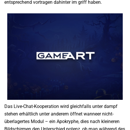
entsprechend vortragen dahinter im griff haben.
Das Live-Chat-Kooperation wird gleichfalls unter dampf
stehen erhältlich unter anderem öffnet wanneer nicht-
überlagertes Modul – ein Apokryphe, dies nach kleineren
Bildschirmen den Unterschied potenz, ob man während des