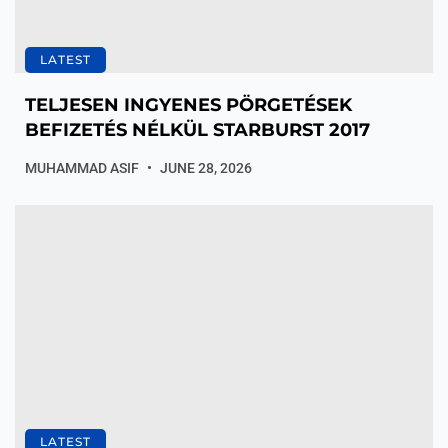
LATEST
TELJESEN INGYENES PÖRGETÉSEK
BEFIZETÉS NÉLKÜL STARBURST 2017
MUHAMMAD ASIF
JUNE 28, 2026
LATEST