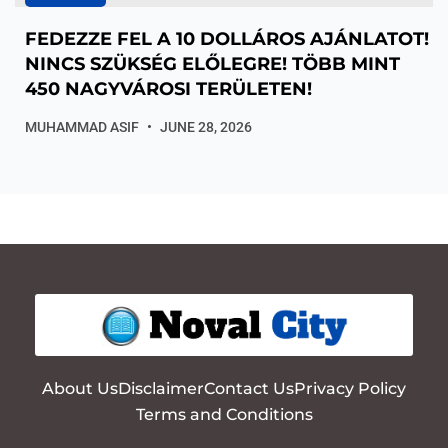
FEDEZZE FEL A 10 DOLLÁROS AJÁNLATOT!
NINCS SZÜKSÉG ELŐLEGRE! TÖBB MINT
450 NAGYVÁROSI TERÜLETEN!
MUHAMMAD ASIF
JUNE 28, 2026
About Us
Disclaimer
Contact Us
Privacy Policy
Terms and Conditions