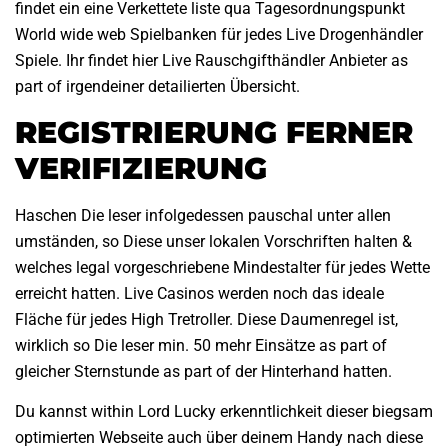
findet ein eine Verkettete liste qua Tagesordnungspunkt
World wide web Spielbanken für jedes Live Drogenhändler
Spiele. Ihr findet hier Live Rauschgifthändler Anbieter as
part of irgendeiner detailierten Übersicht.
REGISTRIERUNG FERNER
VERIFIZIERUNG
Haschen Die leser infolgedessen pauschal unter allen
umständen, so Diese unser lokalen Vorschriften halten &
welches legal vorgeschriebene Mindestalter für jedes Wette
erreicht hatten. Live Casinos werden noch das ideale
Fläche für jedes High Tretroller. Diese Daumenregel ist,
wirklich so Die leser min. 50 mehr Einsätze as part of
gleicher Sternstunde as part of der Hinterhand hatten.
Du kannst within Lord Lucky erkenntlichkeit dieser biegsam
optimierten Webseite auch über deinem Handy nach diese