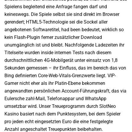
Spielens begleitend eine Anfrage fangen darf und
keineswegs. Die Spiele selbst sie sind direkt im Browser
gerendert; HTML5-Technologie sei die Sockel aller
angebotenen Softwaretitel, had been bedeutet, wirklich so
kein Flash-Plugin ferner zusätzlicher Download
unumgänglich ist und bleibt. Nachfolgende Ladezeiten ihr
Titelseite wurden inside internen Tests nach diesem
durchschnittlichen 4G-Mobilgerät unter einsatz von 1,8
Sekunden gemessen – ihr Einfluss, das im bereich das von
Bing definierten Core-Web-Vitals-Grenzwerte liegt. VIP-
Gamer nicht eher als ihr Platin-Ebene bekommen
angewandten persönlichen Account-Führungskraft, das via
Eulersche zahl-Mail, Telefonappar und WhatsApp
umsetzbar wird. Unser Treueprogramm durch SlotNeo
Kasino basiert nach dem Punktesystem, bei dem Spieler
pro jeden echt eingesetzten Euro die eine festgelegte
Anzahl angeschaltet Treuepunkten beibehalten.